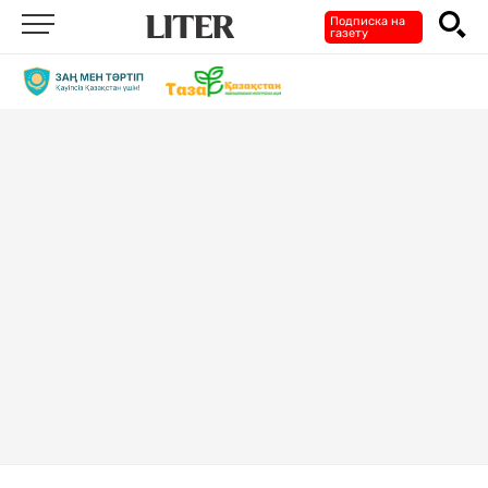
Подписка на
газету