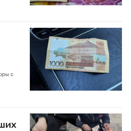
юры с
ших