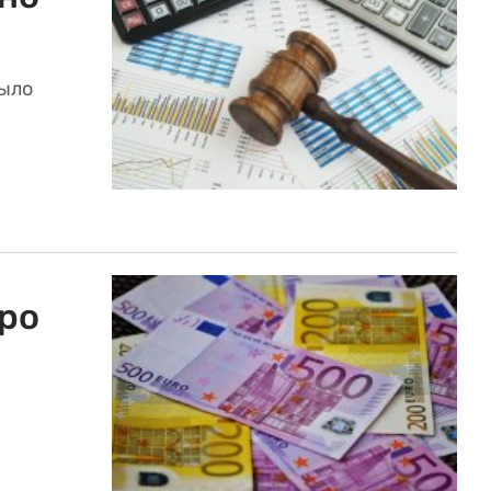
было
ро