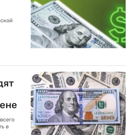
нской
дят
мене
всего
ть в