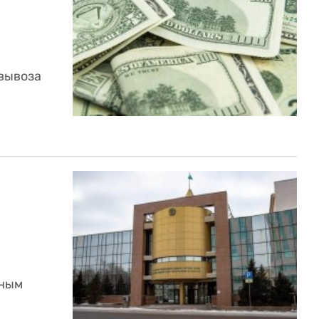
 вывоза
ьным