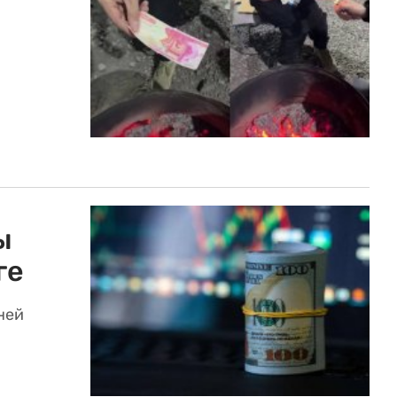
ы
ге
ней