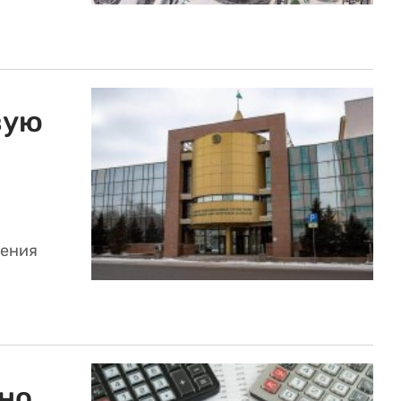
вую
шения
но