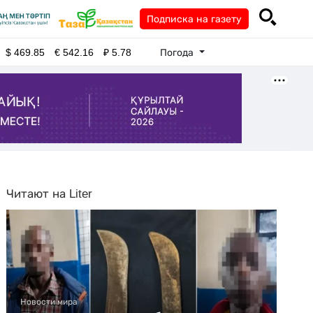
Подписка на газету
Погода
$
469.85
€
542.16
₽
5.78
Читают на Liter
Новости мира