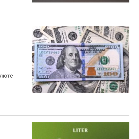
с
алюте