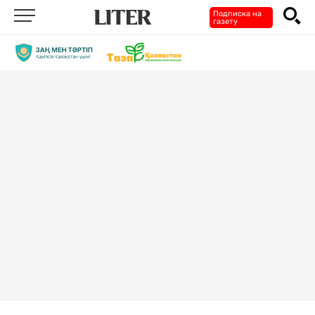
Подписка на
газету