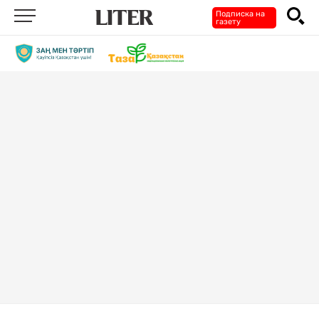
Подписка на
газету