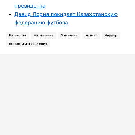
президента
Давид Лория покидает Казахстанскую
федерацию футбола
Казахстан
Назначание
Замакима
акимат
Риддер
отставки и назначения