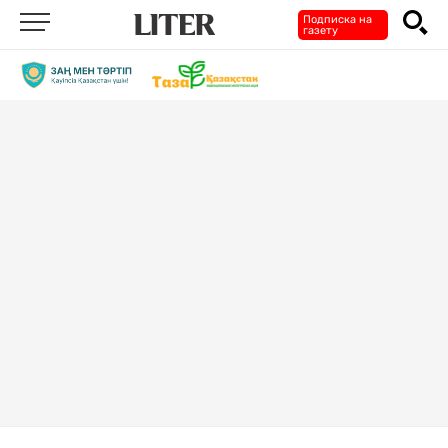
Подписка на
газету