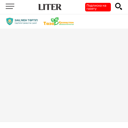
Подписка на
газету