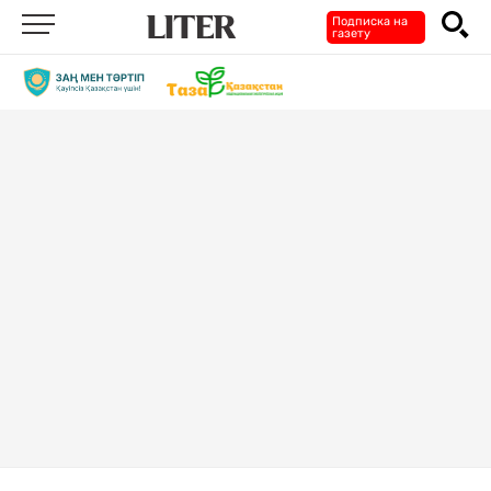
Подписка на
газету