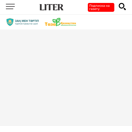
Подписка на
газету