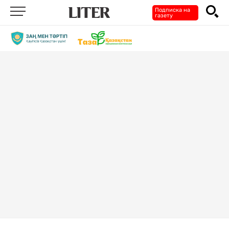
Подписка на
газету