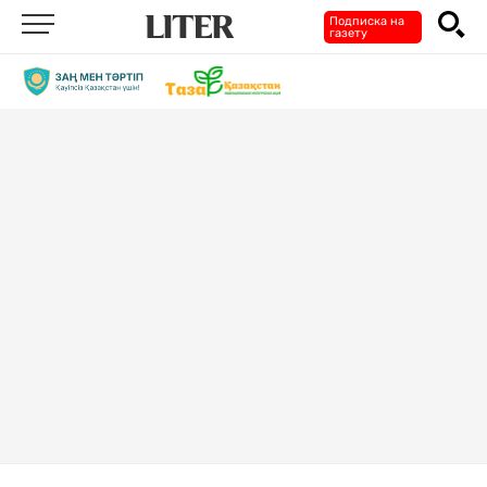
Подписка на
газету