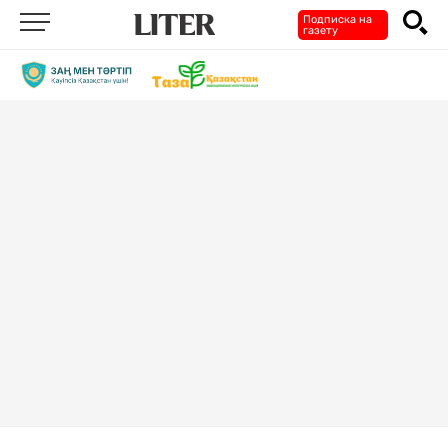
Подписка на
газету