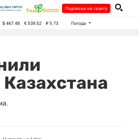
Подписка на газету
Погода
$
467.48
€
539.52
₽
5.73
нили
 Казахстана
ма.