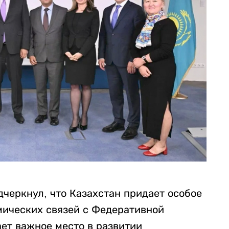
черкнул, что Казахстан придает особое
мических связей с Федеративной
ет важное место в развитии