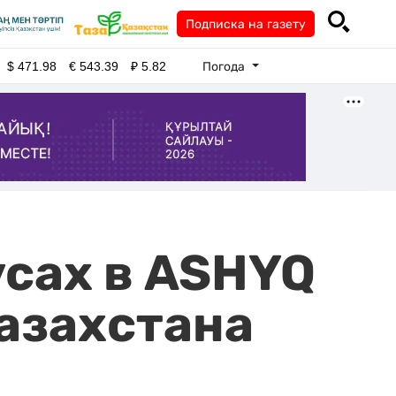
Подписка на газету
Погода
$
471.98
€
543.39
₽
5.82
усах в ASHYQ
азахстана