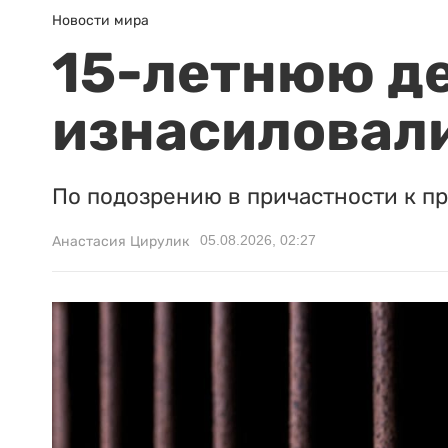
Новости мира
15-летнюю д
изнасиловали
По подозрению в причастности к п
05.08.2026, 02:27
Анастасия Цирулик