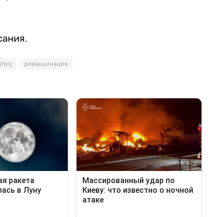
сания.
shyq
ревакцинация