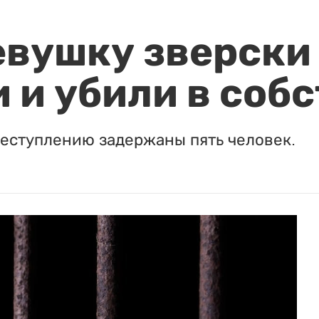
евушку зверски
 и убили в соб
реступлению задержаны пять человек.