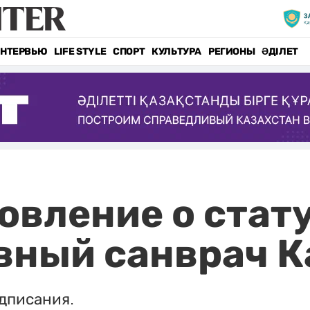
НТЕРВЬЮ
LIFE STYLE
СПОРТ
КУЛЬТУРА
РЕГИОНЫ
ӘДІЛЕТ
овление о стат
вный санврач К
одписания.