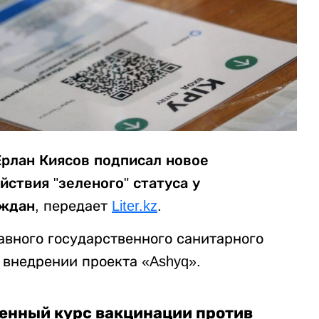
Ерлан Киясов подписал новое
ствия "зеленого" статуса у
ждан,
передает
Liter.kz
.
авного государственного санитарного
О внедрении проекта «Ashyq».
енный курс вакцинации против