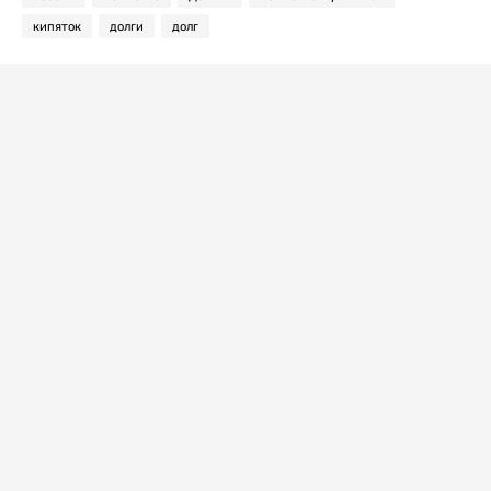
кипяток
долги
долг