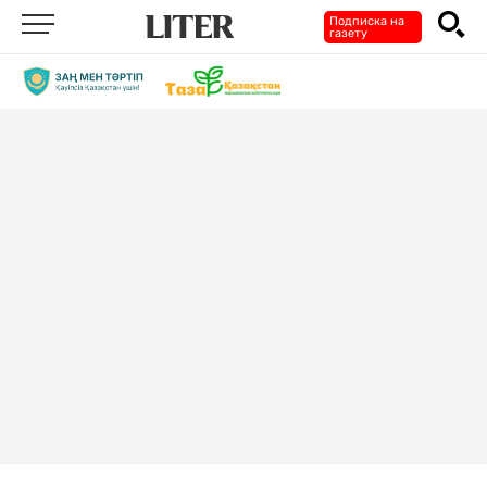
Подписка на
газету