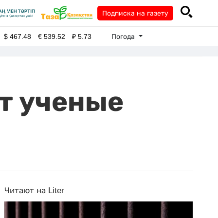
Подписка на газету
Погода
$
467.48
€
539.52
₽
5.73
т ученые
Читают на Liter