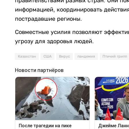
правительствами разных стран. Они по
информацией, координировать действия
пострадавшие регионы.
Совместные усилия позволяют эффекти
угрозу для здоровья людей.
Казахстан
США
Вирус
пандемия
Птичий грипп