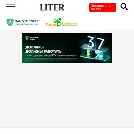
Подписка на
газету