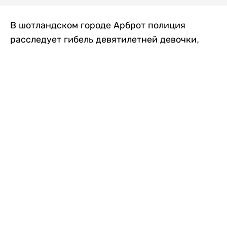
В шотландском городе Арброт полиция
расследует гибель девятилетней девочки,
которую нашли с тяжелыми травмами в
промышленной зоне, где семья разбила
палаточный лагерь. По подозрению в
убийстве ребенка задержан ее 35-летний
отец, передает
Liter.kz
со ссылкой на
The Sun
.
По данным полиции, семья из Западного
Йоркшира приехала в Арброт и разбила
палатку на территории заброшенной
промышленной зоны неподалеку от пляжа.
Вместе с родителями были двое детей.
Местные жители рассказали, что вечером в
воскресенье заметили палатку рядом с