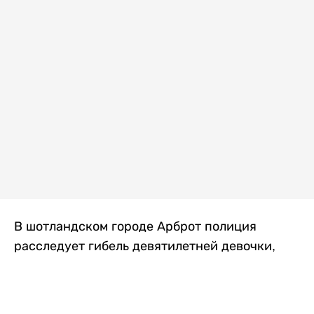
В шотландском городе Арброт полиция
расследует гибель девятилетней девочки,
которую нашли с тяжелыми травмами в
промышленной зоне, где семья разбила
палаточный лагерь. По подозрению в