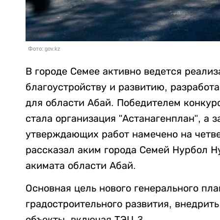
Фото: gov.kz
В городе Семее активно ведется реали
благоустройству и развитию, разработа
для области Абай. Победителем конкурс
стала организация "Астанагенплан", а 
утверждающих работ намечено на четве
рассказал аким города Семей Нурбол Н
акимата области Абай.
Основная цель нового генерального пла
градостроительного развития, внедрит
объекты, включая ТЭЦ-3.