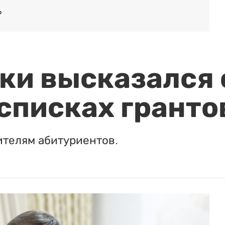
?
и высказался о
 списках гранто
ителям абитуриентов.