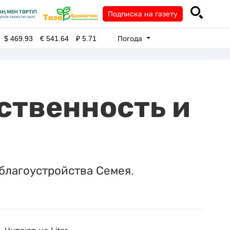
Подписка на газету
Погода
$
469.93
€
541.64
₽
5.71
ственность и
 благоустройства Семея.