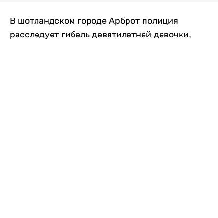
В шотландском городе Арброт полиция
расследует гибель девятилетней девочки,
которую нашли с тяжелыми травмами в
промышленной зоне, где семья разбила
палаточный лагерь. По подозрению в
убийстве ребенка задержан ее 35-летний
отец, передает
Liter.kz
со ссылкой на
The Sun
.
По данным полиции, семья из Западного
Йоркшира приехала в Арброт и разбила
палатку на территории заброшенной
промышленной зоны неподалеку от пляжа.
Вместе с родителями были двое детей.
Местные жители рассказали, что вечером в
воскресенье заметили палатку рядом с