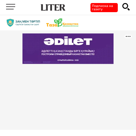
Подписка на
газету