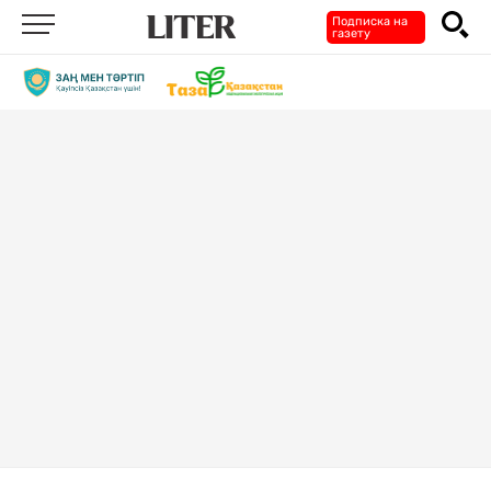
Подписка на
газету