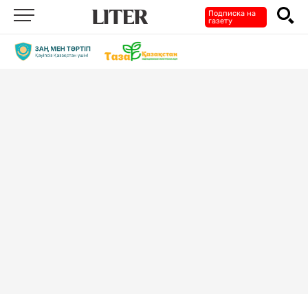
Подписка на
газету