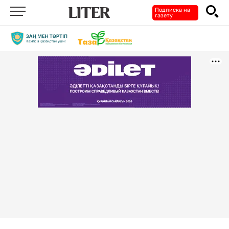
Подписка на
газету