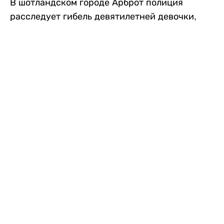
В шотландском городе Арброт полиция
расследует гибель девятилетней девочки,
которую нашли с тяжелыми травмами в
промышленной зоне, где семья разбила
палаточный лагерь. По подозрению в
убийстве ребенка задержан ее 35-летний
отец, передает
Liter.kz
со ссылкой на
The Sun
.
По данным полиции, семья из Западного
Йоркшира приехала в Арброт и разбила
палатку на территории заброшенной
промышленной зоны неподалеку от пляжа.
Вместе с родителями были двое детей.
Местные жители рассказали, что вечером в
воскресенье заметили палатку рядом с
автомобилем Peugeot.