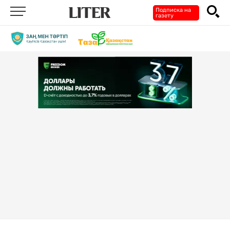
Подписка на
газету