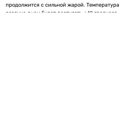
продолжится с сильной жарой. Температура
воздуха днем будет достигать +40 градусов,
осадков не ожидается, передает
Liter.kz
со
ссылкой на
данные
Казгидромета.
Согласно информации синоптиков, будущая
рабочая неделя в городе сохранится
переменная облачность. К концу недели жара
немного ослабеет.
Понедельник, 10 августа:
ночью +23…+25
градусов, днем +38…+40. Без осадков.
Северо-восточный ветер – 8–13 метров в
секунду.
Вторник, 11 августа:
ночью +25…+27
градусов, днем +38…+40. Осадков не