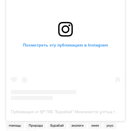
Посмотреть эту публикацию в Instagram
Публикация от ҚР ПІБ "Бурабай" Мемлекеттік ұлттық табиғи паркі" ММ (@parkburabay)
помощь
Природа
Бурабай
экологи
змея
укус