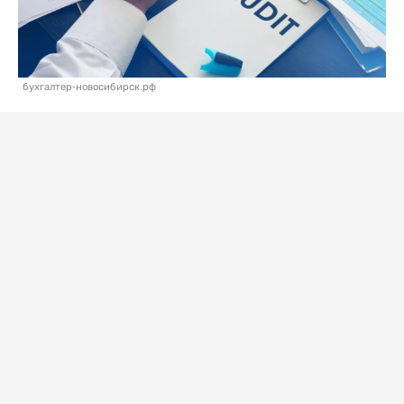
бухгалтер-новосибирск.рф