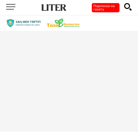
Подписка на
газету