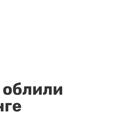
 облили
нге