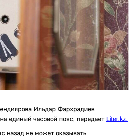
фендиярова Ильдар Фархрадиев
на единый часовой пояс, передает
Liter.kz
.
ас назад не может оказывать