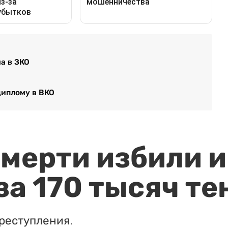
а в ЗКО
диплому в ВКО
мерти избили и
за 170 тысяч те
реступления.