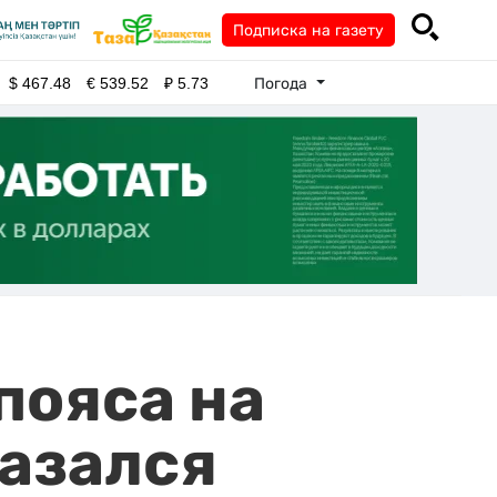
Подписка на газету
Погода
$
467.48
€
539.52
₽
5.73
пояса на
казался