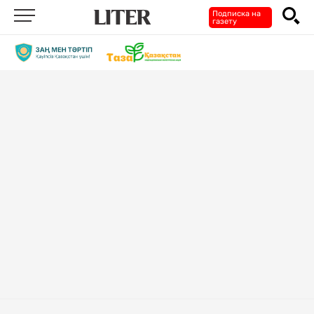
Подписка на
газету