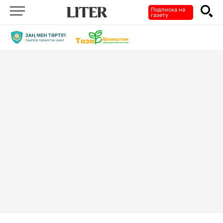
Подписка на
газету