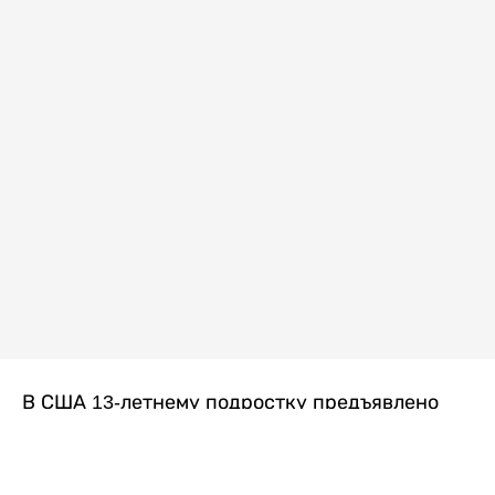
В США 13-летнему подростку предъявлено
обвинение в убийстве второй степени после
гибели его 14-летней сводной сестры. По
версии следствия, трагедия произошла