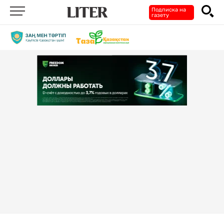
Подписка на
газету