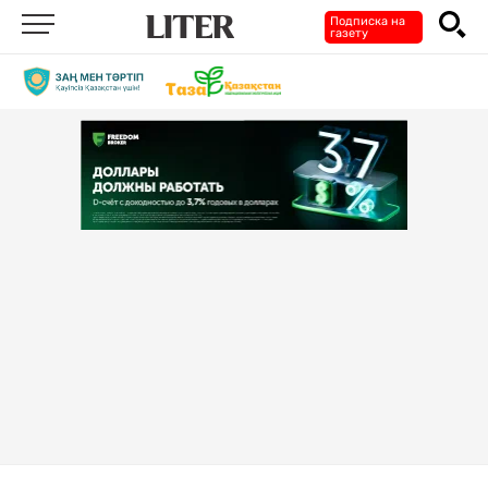
Подписка на
газету