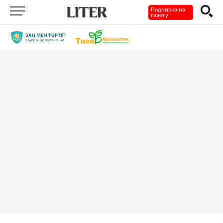
Подписка на
газету