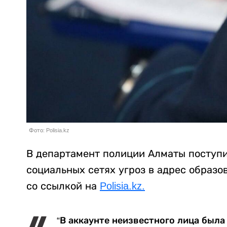
Фото: Polisia.kz
В департамент полиции Алматы поступи
социальных сетях угроз в адрес образ
со ссылкой на
Polisia.kz.
“В аккаунте неизвестного лица был