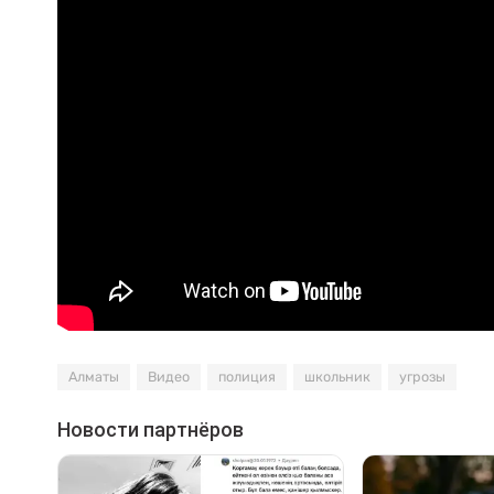
Алматы
Видео
полиция
школьник
угрозы