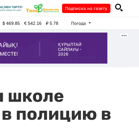
Подписка на газету
Погода
$
469.85
€
542.16
₽
5.78
ы школе
 в полицию в