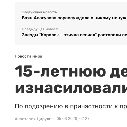
Следующая новость
Баян Алагузова порассуждала о никому нену
Предыдущая новость
Звезды “Королек – птичка певчая” растопили с
Новости мира
15-летнюю д
изнасиловали
По подозрению в причастности к п
05.08.2026, 02:27
Анастасия Цирулик