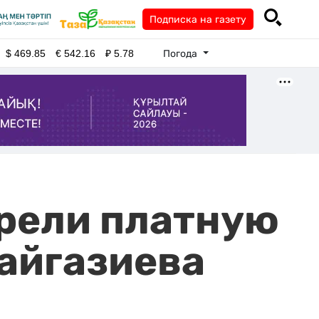
Подписка на газету
Погода
$
469.85
€
542.16
₽
5.78
трели платную
айгазиева