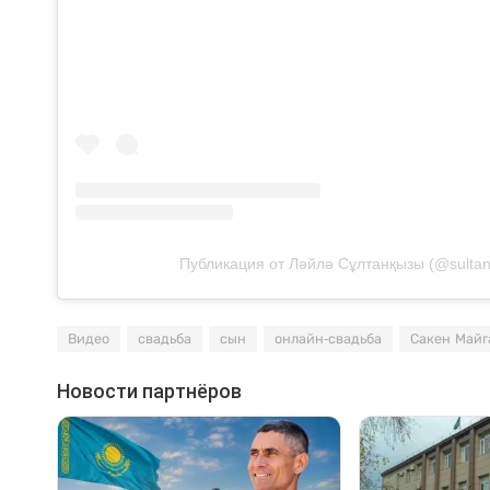
Публикация от Ләйлә Сұлтанқызы (@sultan
Видео
свадьба
сын
онлайн-свадьба
Сакен Майг