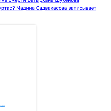
уртас? Мадина Садвакасова записывает
ram