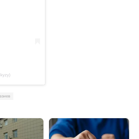
kyzy)
азиев