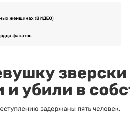
жных женщинах (ВИДЕО)
ердца фанатов
евушку зверски
 и убили в соб
реступлению задержаны пять человек.