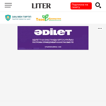
Подписка на
газету