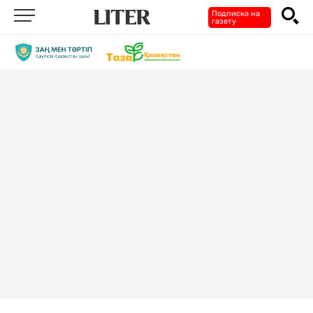
Подписка на
газету