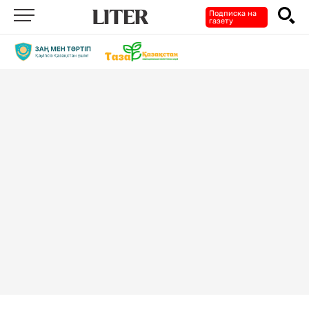
Подписка на
газету