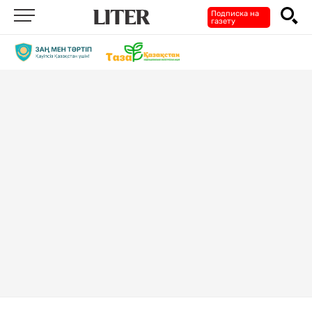
Подписка на
газету