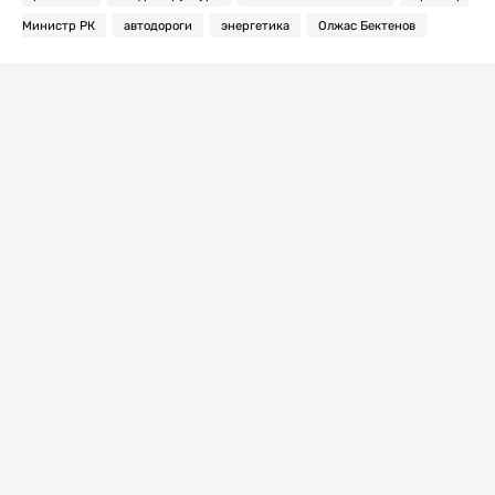
Министр РК
автодороги
энергетика
Олжас Бектенов