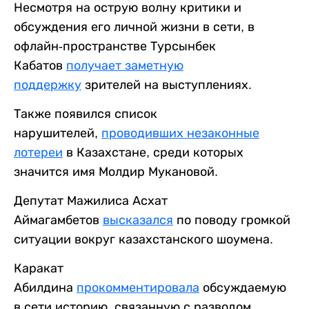
Несмотря на острую волну критики и
обсуждения его личной жизни в сети, в
офлайн-пространстве Турсынбек
Кабатов
получает заметную
поддержку
зрителей на выступлениях.
Также появился список
нарушителей,
проводивших незаконные
лотереи
в Казахстане, среди которых
значится имя Молдир Мукановой.
Депутат Мажилиса Асхат
Аймагамбетов
высказался
по поводу громкой
ситуации вокруг казахстанского шоумена.
Каракат
Абилдина
прокомментировала
обсуждаемую
в сети историю, связанную с разводом