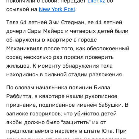
покончили с собой, передает
Liter.kz
со
ссылкой на
New York Post
.
Тела 64-летней Эми Стедман, ее 44-летней
дочери Сары Майерс и четверых детей были
обнаружены в квартире в городе
Механиквилл после того, как обеспокоенный
сосед несколько раз просил проверить
жильцов. К моменту обнаружения тела
находились в сильной стадии разложения.
По словам начальника полиции Билла
Раббитта, в квартире нашли рукописное
признание, подписанное именем бабушки. В
записке говорилось, что убийство детей
якобы должно было "защитить” их от
предполагаемого насилия в штате Юта. При