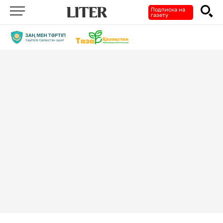
Подписка на
газету