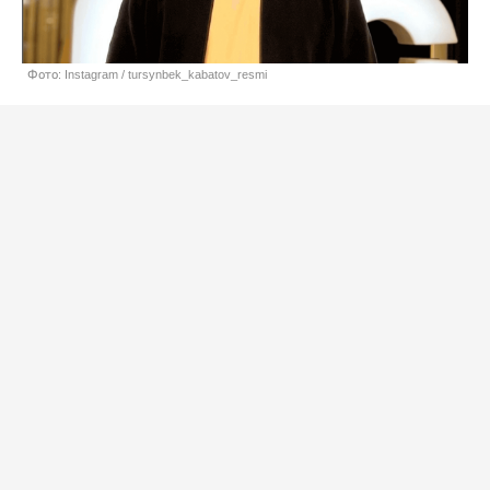
Фото: Instagram / tursynbek_kabatov_resmi