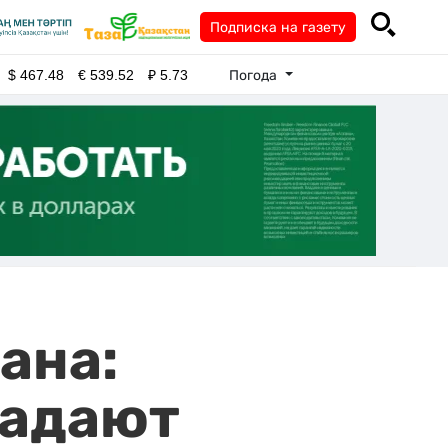
Подписка на газету
Погода
$
467.48
€
539.52
₽
5.73
ана:
задают