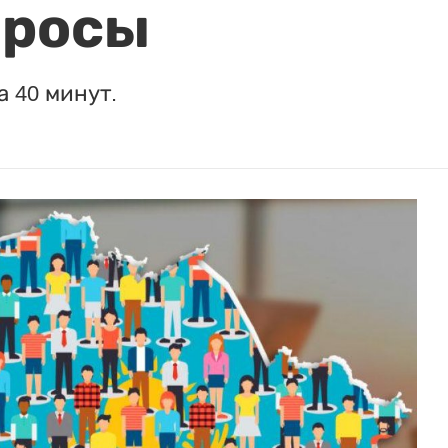
просы
а 40 минут.