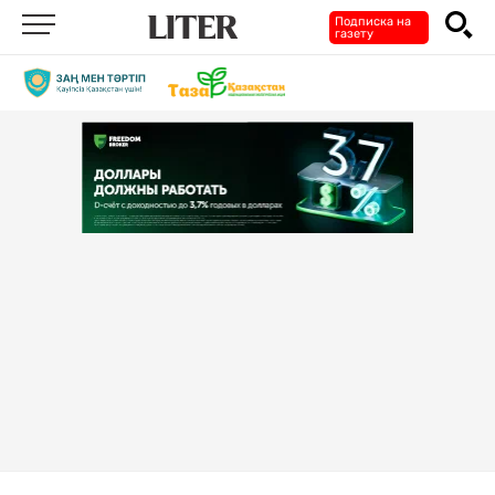
Подписка на
газету