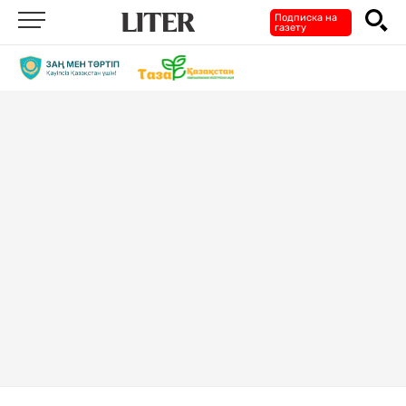
Подписка на
газету