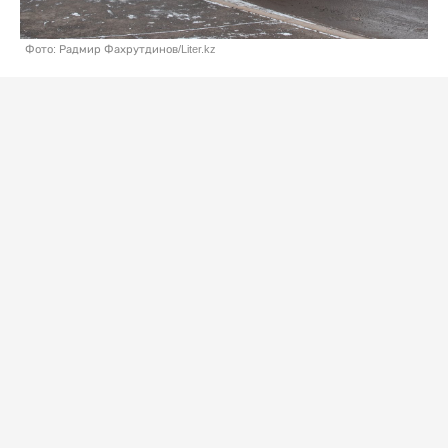
Фото: Радмир Фахрутдинов/Liter.kz