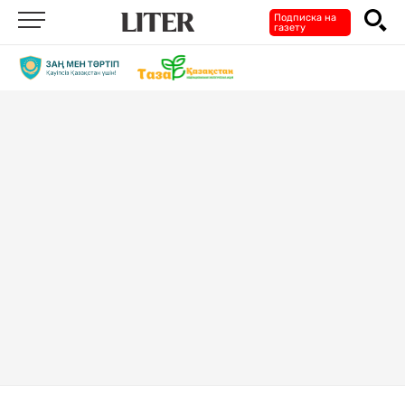
Подписка на
газету