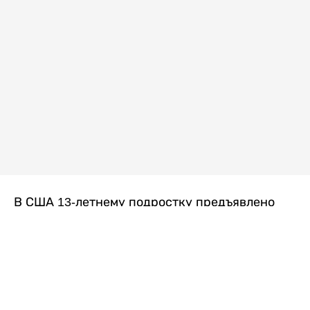
В США 13-летнему подростку предъявлено
обвинение в убийстве второй степени после
гибели его 14-летней сводной сестры. По
версии следствия, трагедия произошла
вскоре после ссоры между детьми, передает
Liter.kz
со ссылкой на
kmph.com
.