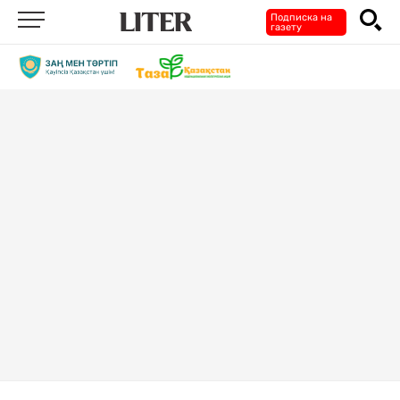
Подписка на
газету