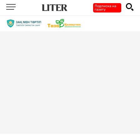
Подписка на
газету