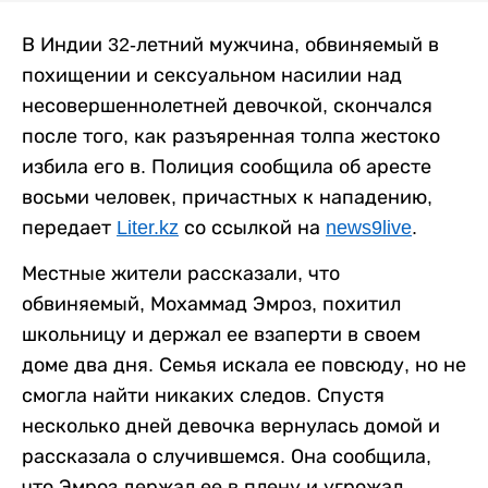
В Индии 32-летний мужчина, обвиняемый в
похищении и сексуальном насилии над
несовершеннолетней девочкой, скончался
после того, как разъяренная толпа жестоко
избила его в. Полиция сообщила об аресте
восьми человек, причастных к нападению,
передает
Liter.kz
со ссылкой на
news9live
.
Местные жители рассказали, что
обвиняемый, Мохаммад Эмроз, похитил
школьницу и держал ее взаперти в своем
доме два дня. Семья искала ее повсюду, но не
смогла найти никаких следов. Спустя
несколько дней девочка вернулась домой и
рассказала о случившемся. Она сообщила,
что Эмроз держал ее в плену и угрожал