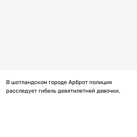
В шотландском городе Арброт полиция
расследует гибель девятилетней девочки,
которую нашли с тяжелыми травмами в
промышленной зоне, где семья разбила
палаточный лагерь. По подозрению в
убийстве ребенка задержан ее 35-летний
отец, передает
Liter.kz
со ссылкой на
The Sun
.