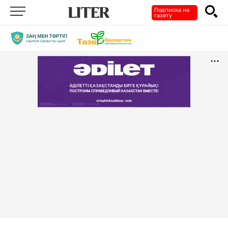
Подписка на
газету