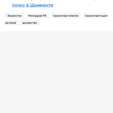
почку в Шымкенте
Казахстан
Минздрав РК
трансплантология
трансплантация
органов
донорство