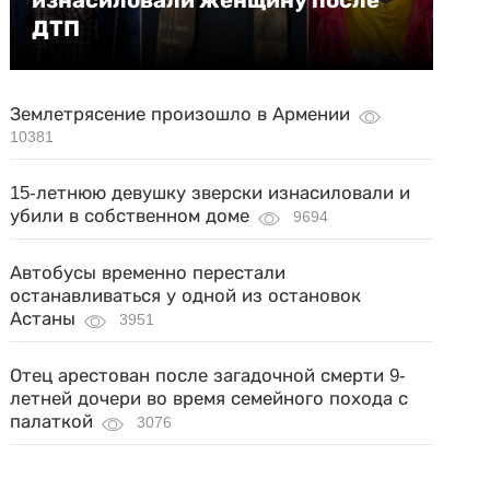
изнасиловали женщину после
ДТП
Землетрясение произошло в Армении
10381
15-летнюю девушку зверски изнасиловали и
убили в собственном доме
9694
Автобусы временно перестали
останавливаться у одной из остановок
Астаны
3951
Отец арестован после загадочной смерти 9-
летней дочери во время семейного похода с
палаткой
3076