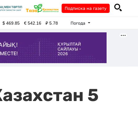
Подписка на газету
Погода
$
469.85
€
542.16
₽
5.78
Казахстан 5