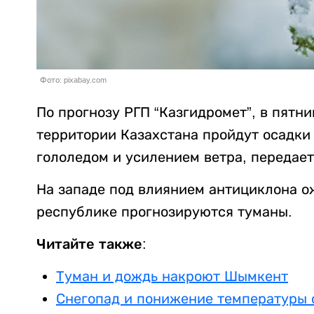
Фото: pixabay.com
По прогнозу РГП “Казгидромет”, в пятни
территории Казахстана пройдут осадки 
гололедом и усилением ветра, передае
На западе под влиянием антициклона ож
республике прогнозируются туманы.
Читайте также:
Туман и дождь накроют Шымкент
Снегопад и понижение температуры 