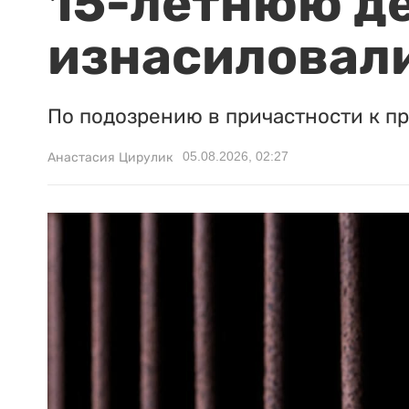
15-летнюю д
изнасиловали
По подозрению в причастности к п
05.08.2026, 02:27
Анастасия Цирулик