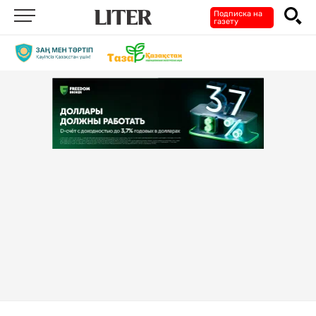
Подписка на
газету