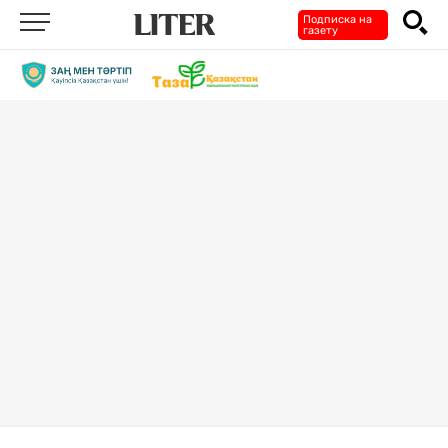
Подписка на
газету