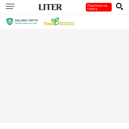
Подписка на
газету