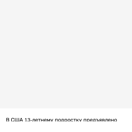
В США 13-летнему подростку предъявлено
обвинение в убийстве второй степени после