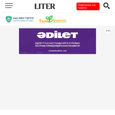
Подписка на
газету