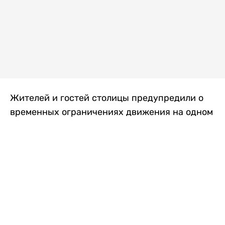
Жителей и гостей столицы предупредили о
временных ограничениях движения на одном
из самых загруженных проспектов города.
Причиной станут дорожные работы, которые
продлятся два дня, передает
Liter.kz
.
По информации городских служб, с 7 по 8
августа на проспекте Кабанбай батыра
пройдет ремонт дорожного покрытия. В связи
с этим движение будет частично ограничено