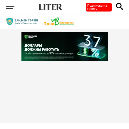
Подписка на
газету