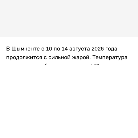
В Шымкенте с 10 по 14 августа 2026 года
продолжится с сильной жарой. Температура
воздуха днем будет достигать +40 градусов,
осадков не ожидается, передает
Liter.kz
со
ссылкой на
данные
Казгидромета.
Согласно информации синоптиков, будущая
рабочая неделя в городе сохранится
переменная облачность. К концу недели жара
немного ослабеет.
Понедельник, 10 августа:
ночью +23…+25